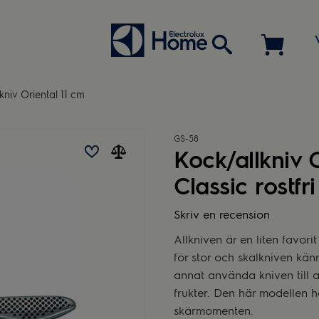
kniv Oriental 11 cm
GS-58
Kock/allkniv 
Classic rostfri
Skriv en recension
Allkniven är en liten favori
för stor och skalkniven känn
annat använda kniven till at
frukter. Den här modellen ha
skärmomenten.