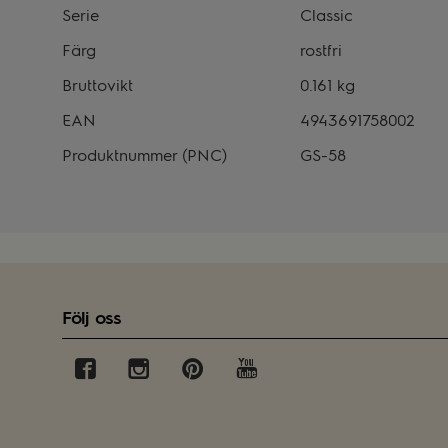
Serie
Classic
Färg
rostfri
Bruttovikt
0.161 kg
EAN
4943691758002
Produktnummer (PNC)
GS-58
Följ oss