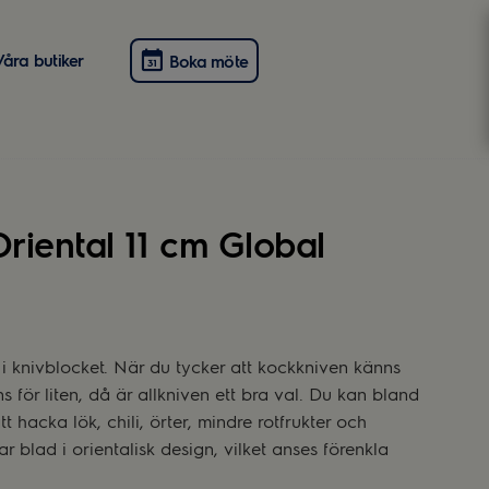
Våra butiker
Boka möte
Oriental 11 cm Global
t i knivblocket. När du tycker att kockkniven känns
s för liten, då är allkniven ett bra val. Du kan bland
t hacka lök, chili, örter, mindre rotfrukter och
r blad i orientalisk design, vilket anses förenkla