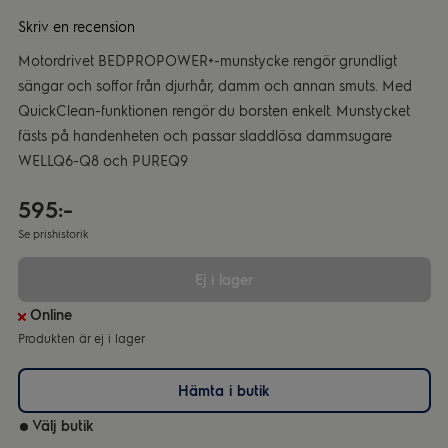
Skriv en recension
Motordrivet BEDPROPOWER+-munstycke rengör grundligt
sängar och soffor från djurhår, damm och annan smuts. Med
QuickClean-funktionen rengör du borsten enkelt. Munstycket
fästs på handenheten och passar sladdlösa dammsugare
WELLQ6-Q8 och PUREQ9
595:-
Se prishistorik
Ej i lager
Online
Produkten är ej i lager
Hämta i butik
Välj butik