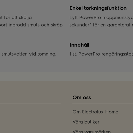
Enkel torkningsfunktion
 för att skölja
Lyft PowerPro moppmunstycke
bort ingrodd smuts och skräp
sekunder* för en garanterat r
Innehåll
 smutsvatten vid tömning.
1 st. PowerPro rengöringssta
Om oss
Om Electrolux Home
Våra butiker
Våra varumärken