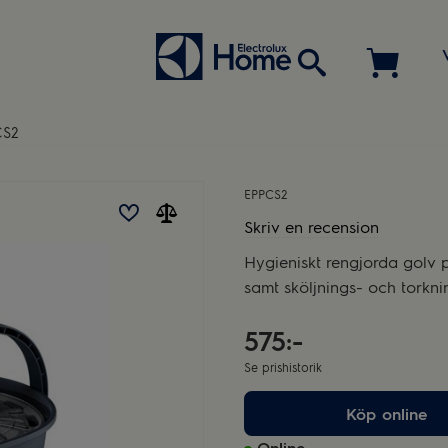
CS2
EPPCS2
Skriv en recension
Hygieniskt rengjorda golv 
samt sköljnings- och torkni
575:-
Se prishistorik
Köp online
Online