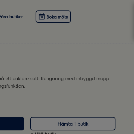
Våra butiker
Boka möte
på ett enklare sätt. Rengöring med inbyggd mopp
ngsfunktion.
Hämta i butik
Välj butik