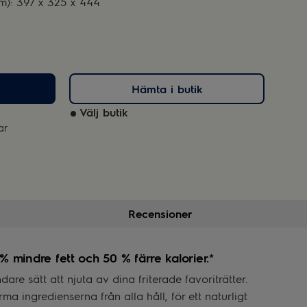
m): 397 x 325 x 444
Hämta i butik
Välj butik
ar
Recensioner
 mindre fett och 50 % färre kalorier.*
are sätt att njuta av dina friterade favoriträtter.
rma ingredienserna från alla håll, för ett naturligt