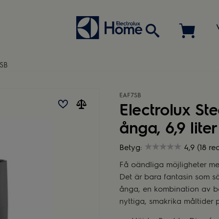
SB
EAF7SB
Electrolux S
ånga, 6,9 liter
Betyg:
4,9 (18 re
Få oändliga möjligheter med
Det är bara fantasin som sä
ånga, en kombination av båd
nyttiga, smakrika måltider p