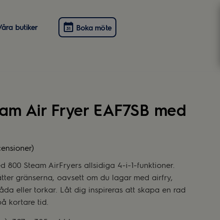
Våra butiker
Boka möte
team Air Fryer EAF7SB med
censioner)
 800 Steam AirFryers allsidiga 4-i-1-funktioner.
tter gränserna, oavsett om du lagar med airfry,
a eller torkar. Låt dig inspireras att skapa en rad
å kortare tid.