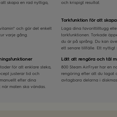
 att skapa en rad nyttiga,
och krispigt resultat.
Torkfunktion för att skapa 
itamin* och gör det enkelt
Laga dina favorittilltugg el
tur varje gång.
torkfunktionen. Torkade äppels
du är på språng. Du kan även 
ett senare tillfälle. Ett nyttig
ningsfunktioner
Lätt att rengöra och tål m
toder för att enklare steka,
800 Steam AirFryer har en n
cept justerar tid och
rengöring efter att du lagat d
manuellt efter dina
avtagbara delarna i diskmas
t när maten ska vändas.