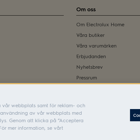
Om oss
Om Electrolux Home
Våra butiker
Våra varumärken
Erbjudanden
Nyhetsbrev
Pressrum
Bli franchisetagare
Integritetspolicy
a vår webbplats samt för reklam- och
Tillgänglighetsredogörelse
in användning av vår webbplats med
Coo
Cookies
lys. Genom att klicka på ”Acceptera
ör mer information, se vårt