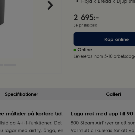
Höjd x Bredd x Djup (m
2 695:-
Se prishistorik
Köp online
Online
Levereras inom 5-10 arbetsdag
Specifikationer
Galleri
e måltider på kortare tid.
Laga mat med upp till 90 %
sidiga 4-i-1-funktioner. Det
800 Steam AirFryer är ett sund
u lagar med airfry, ånga, en
Varmluft cirkuleras för att vä