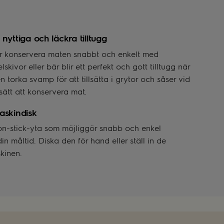
nyttiga och läckra tilltugg
ler konservera maten snabbt och enkelt med
kivor eller bär blir ett perfekt och gott tilltugg när
torka svamp för att tillsätta i grytor och såser vid
t sätt att konservera mat.
askindisk
on-stick-yta som möjliggör snabb och enkel
in måltid. Diska den för hand eller ställ in de
kinen.