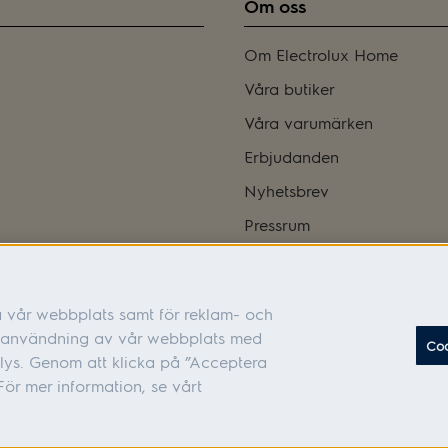
Om oss
Om Electrolux Home
Våra butiker
Våra varumärken
Erbjudanden
Nyhetsbrev
Pressrum
Bli franchisetagare
Integritetspolicy
a vår webbplats samt för reklam- och
Tillgänglighetsredogörelse
in användning av vår webbplats med
Coo
Cookies
lys. Genom att klicka på ”Acceptera
ör mer information, se vårt
 105 45 Stockholm Organisationsnummer: 556010-6626