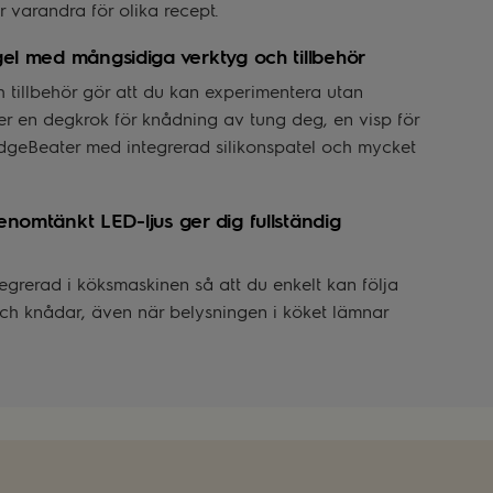
 varandra för olika recept.
el med mångsidiga verktyg och tillbehör
h tillbehör gör att du kan experimentera utan
ler en degkrok för knådning av tung deg, en visp för
dgeBeater med integrerad silikonspatel och mycket
nomtänkt LED-ljus ger dig fullständig
egrerad i köksmaskinen så att du enkelt kan följa
och knådar, även när belysningen i köket lämnar