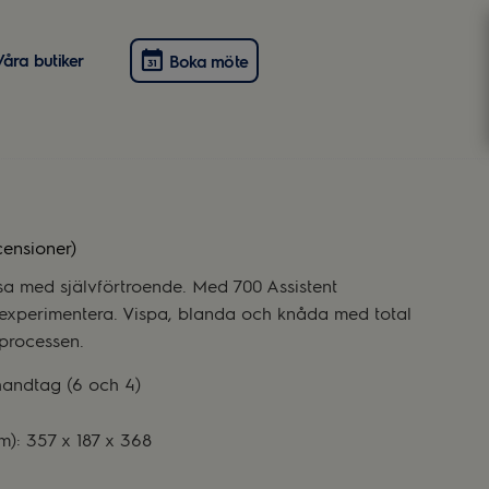
Våra butiker
Boka möte
censioner)
sa med självförtroende. Med 700 Assistent
t experimentera. Vispa, blanda och knåda med total
 processen.
handtag (6 och 4)
): 357 x 187 x 368