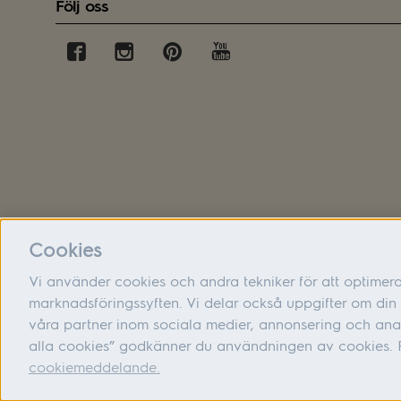
Följ oss
Cookies
Vi använder cookies och andra tekniker för att optimer
marknadsföringssyften. Vi delar också uppgifter om d
våra partner inom sociala medier, annonsering och ana
alla cookies” godkänner du användningen av cookies. F
cookiemeddelande.
Adress: Electrolux Hemprodukter AB, S:t Göransgatan 143,