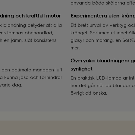
använda båda skålarna efter
dning och kraftfull motor
Experimentera utan krång
sk blandning betyder att alla
Ett brett urval av verktyg oc
diens lämnas obehandlad,
krångel. Sortimentet innehål
 en jämn, slät konsistens.
glasyr och maräng, en SoftE
mer.
Övervaka blandningen: ge
synlighet
er den optimala mängden luft
 ska kunna jäsa och förhindrar
En praktisk LED-lampa är int
 varje dag.
hur det går när du blandar 
övrigt att önska.