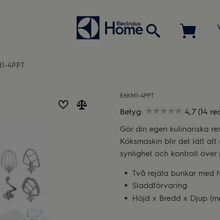
1-4PPT
E6KM1-4PPT
Betyg:
4,7 (14 re
Gör din egen kulinariska re
Köksmaskin blir det lätt at
synlighet och kontroll över
Två rejäla bunkar med 
Sladdförvaring
Höjd x Bredd x Djup (mm