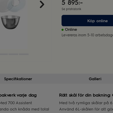
5 895:-
Se prishistorik
Köp online
Online
Levereras inom 5-10 arbetsdag
Specifikationer
Galleri
bakverk varje dag
Rätt skål för din bakning:
Med 700 Assistent
Med två rymliga skålar på 6 o
blanda och knåda med total
Använd 6L-skålen för att gör