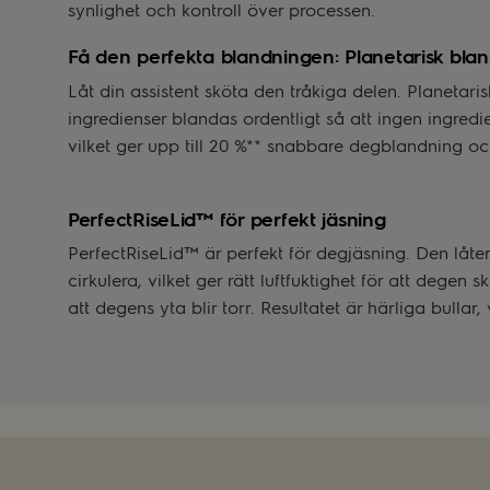
synlighet och kontroll över processen.
Få den perfekta blandningen: Planetarisk blan
Låt din assistent sköta den tråkiga delen. Planetari
ingredienser blandas ordentligt så att ingen ingre
vilket ger upp till 20 %** snabbare degblandning och
PerfectRiseLid™ för perfekt jäsning
PerfectRiseLid™ är perfekt för degjäsning. Den låt
cirkulera, vilket ger rätt luftfuktighet för att degen
att degens yta blir torr. Resultatet är härliga bullar,