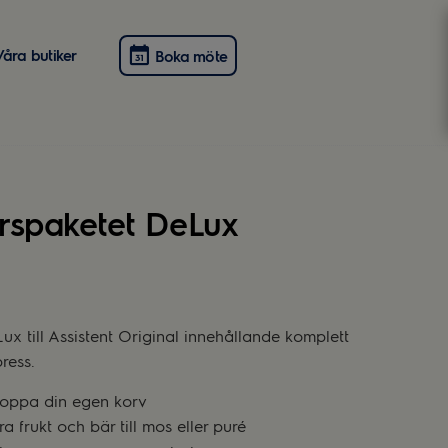
Våra butiker
Boka möte
örspaketet DeLux
ux till Assistent Original innehållande komplett
ress.
stoppa din egen korv
a frukt och bär till mos eller puré