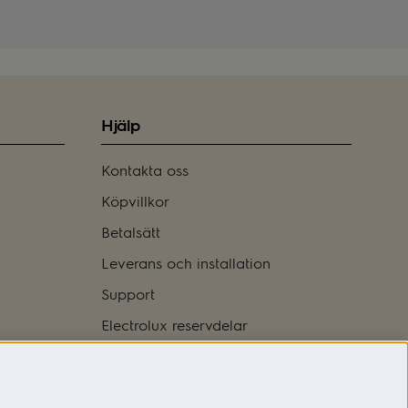
Hjälp
Kontakta oss
Köpvillkor
Betalsätt
Leverans och installation
Support
Electrolux reservdelar
Logga in