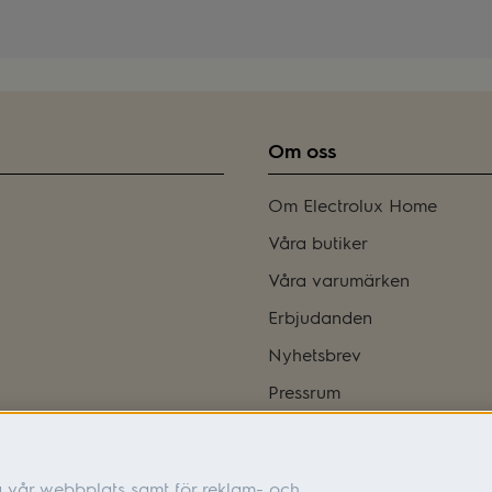
Om oss
Om Electrolux Home
Våra butiker
Våra varumärken
Erbjudanden
Nyhetsbrev
Pressrum
Bli franchisetagare
Integritetspolicy
a vår webbplats samt för reklam- och