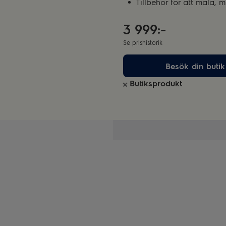
Tillbehör för att mala, 
3 999:-
Se prishistorik
Besök din butik
Butiksprodukt