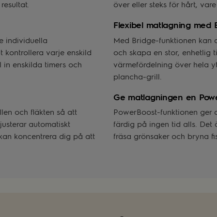
resultat.
över eller steks för hårt, var
Flexibel matlagning med 
De individuella
Med Bridge-funktionen kan 
t kontrollera varje enskild
och skapa en stor, enhetlig t
 in enskilda timers och
värmefördelning över hela yta
plancha-grill.
Ge matlagningen en Pow
en och fläkten så att
PowerBoost-funktionen ger om
 justerar automatiskt
färdig på ingen tid alls. Det
kan koncentrera dig på att
fräsa grönsaker och bryna fisk