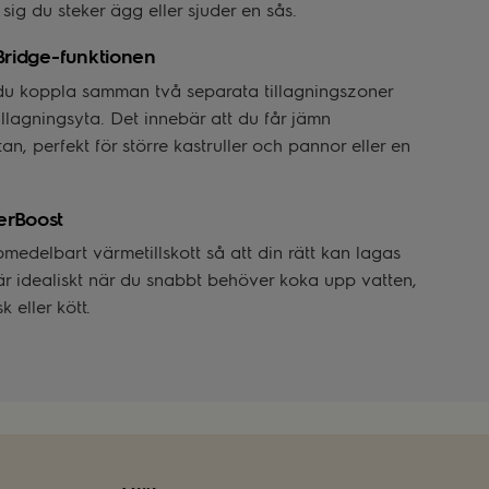
e sig du steker ägg eller sjuder en sås.
Bridge-funktionen
du koppla samman två separata tillagningszoner
illagningsyta. Det innebär att du får jämn
n, perfekt för större kastruller och pannor eller en
erBoost
edelbart värmetillskott så att din rätt kan lagas
 är idealiskt när du snabbt behöver koka upp vatten,
 eller kött.