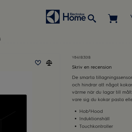
B
V84IIB30IB
Skriv en recension
De smarta tillagningssenso
och hindrar att något kokar 
värme när du lagar till mål
vare sig du kokar pasta elle
Hob²Hood
Induktionshäll
Touchkontroller