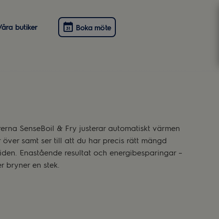
Våra butiker
Boka möte
rerna SenseBoil & Fry justerar automatiskt värmen
över samt ser till att du har precis rätt mängd
tiden. Enastående resultat och energibesparingar –
r bryner en stek.