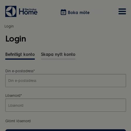
Boka möte
Boka möte
Login
Login
Vitvaror
Våra kök
Förvaring
Tvätt & Tork
Inspiration
Välja garderobslösning
Dammsugare
Befintligt konto
Skapa nytt konto
Övrigt
Övrigt
Hem & Hushåll
Övrigt
Din e-postadress*
Lösenord*
Glömt lösenord