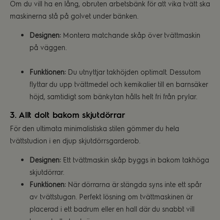
Om du vill ha en lång, obruten arbetsbänk för att vika tvätt ska
maskinerna stå på golvet under bänken.
Designen:
Montera matchande skåp över tvättmaskin
på väggen.
Funktionen:
Du utnyttjar takhöjden optimalt. Dessutom
flyttar du upp tvättmedel och kemikalier till en barnsäker
höjd, samtidigt som bänkytan hålls helt fri från prylar.
3. Allt dolt bakom skjutdörrar
För den ultimata minimalistiska stilen gömmer du hela
tvättstudion i en djup skjutdörrsgarderob.
Designen:
Ett tvättmaskin skåp byggs in bakom takhöga
skjutdörrar.
Funktionen:
När dörrarna är stängda syns inte ett spår
av tvättstugan. Perfekt lösning om tvättmaskinen är
placerad i ett badrum eller en hall där du snabbt vill