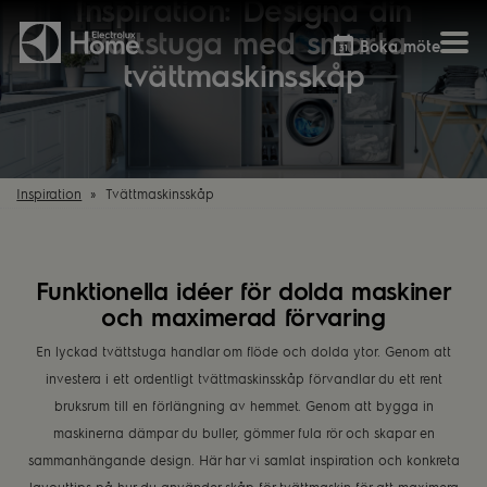
Inspiration: Designa din
tvättstuga med smarta
Boka möte
tvättmaskinsskåp
Vitvaror
Våra kök
Förvaring
Tvätt & Tork
Inspiration
Välja garderobslösning
Inspiration
Tvättmaskinsskåp
Dammsugare
Övrigt
Övrigt
Hem & Hushåll
Övrigt
Funktionella idéer för dolda maskiner
och maximerad förvaring
En lyckad tvättstuga handlar om flöde och dolda ytor. Genom att
investera i ett ordentligt tvättmaskinsskåp förvandlar du ett rent
bruksrum till en förlängning av hemmet. Genom att bygga in
maskinerna dämpar du buller, gömmer fula rör och skapar en
sammanhängande design. Här har vi samlat inspiration och konkreta