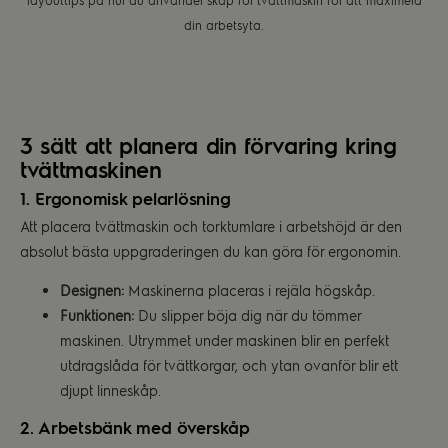
layouttips på hur du använder skåp för tvättmaskin för att maximera
din arbetsyta.
3 sätt att planera din förvaring kring
tvättmaskinen
1. Ergonomisk pelarlösning
Att placera tvättmaskin och torktumlare i arbetshöjd är den
absolut bästa uppgraderingen du kan göra för ergonomin.
Designen:
Maskinerna placeras i rejäla högskåp.
Funktionen:
Du slipper böja dig när du tömmer
maskinen. Utrymmet under maskinen blir en perfekt
utdragslåda för tvättkorgar, och ytan ovanför blir ett
djupt linneskåp.
2. Arbetsbänk med överskåp