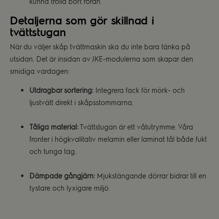
kunna trolla bort röran.
Detaljerna som gör skillnad i
tvättstugan
När du väljer skåp tvättmaskin ska du inte bara tänka på
utsidan. Det är insidan av JKE-modulerna som skapar den
smidiga vardagen:
Utdragbar sortering:
Integrera fack för mörk- och
ljustvätt direkt i skåpsstommarna.
Tåliga material:
Tvättstugan är ett våtutrymme. Våra
fronter i högkvalitativ melamin eller laminat tål både fukt
och tunga tag.
Dämpade gångjärn:
Mjukstängande dörrar bidrar till en
tystare och lyxigare miljö.