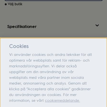
Välj butik
Specifikationer
Recensioner
Cookies
Vi använder cookies och andra tekniker för att
optimera vår webbplats samt för reklam- och
marknadsföringssyften. Vi delar också
Om oss
uppgifter om din användning av vår
webbplats med våra partner inom sociala
Hjälp
medier, annonsering och analys. Genom att
Följ oss
klicka på ”Acceptera alla cookies” godkänner
du användningen av cookies. För mer
information, se vårt
cookiemeddelande.