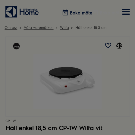
Boka möte
Boka möte
Om oss
Våra varumärken
Wilfa
Häll enkel 18,5 cm
Vitvaror
Våra kök
Förvaring
Tvätt & Tork
Inspiration
Välja garderobslösning
Dammsugare
Övrigt
Övrigt
Hem & Hushåll
Övrigt
CP-1W
Häll enkel 18,5 cm CP-1W Wilfa vit