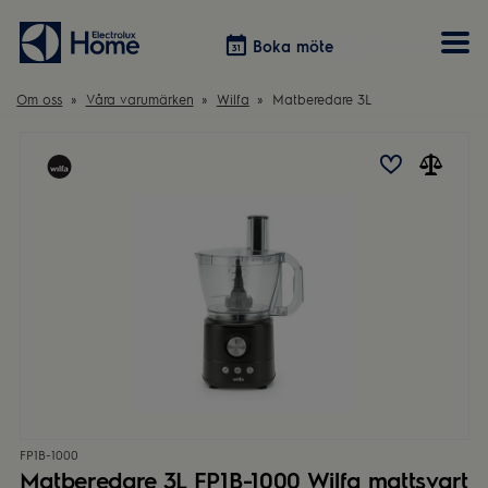
Boka möte
Boka möte
Om oss
Våra varumärken
Wilfa
Matberedare 3L
Vitvaror
Våra kök
Förvaring
Tvätt & Tork
Inspiration
Välja garderobslösning
Dammsugare
Övrigt
Övrigt
Hem & Hushåll
Övrigt
FP1B-1000
Matberedare 3L FP1B-1000 Wilfa mattsvart