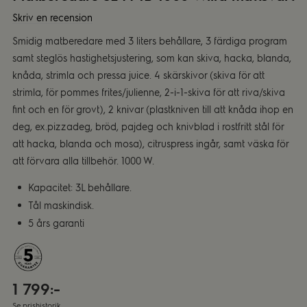
Skriv en recension
Smidig matberedare med 3 liters behållare, 3 färdiga program
samt steglös hastighetsjustering, som kan skiva, hacka, blanda,
knåda, strimla och pressa juice. 4 skärskivor (skiva för att
strimla, för pommes frites/julienne, 2-i-1-skiva för att riva/skiva
fint och en för grovt), 2 knivar (plastkniven till att knåda ihop en
deg, ex.pizzadeg, bröd, pajdeg och knivblad i rostfritt stål för
att hacka, blanda och mosa), citruspress ingår, samt väska för
att förvara alla tillbehör. 1000 W.
Kapacitet: 3L behållare.
Tål maskindisk.
5 års garanti
1 799:-
Se prishistorik