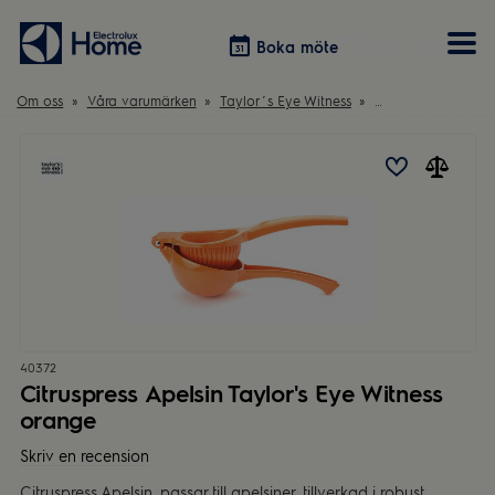
Boka möte
Boka möte
Om oss
Våra varumärken
Taylor´s Eye Witness
Citruspress Apelsin
Vitvaror
Våra kök
Förvaring
Tvätt & Tork
Inspiration
Välja garderobslösning
Dammsugare
Övrigt
Övrigt
Hem & Hushåll
Övrigt
40372
Citruspress Apelsin Taylor's Eye Witness
orange
Skriv en recension
Citruspress Apelsin, passar till apelsiner, tillverkad i robust