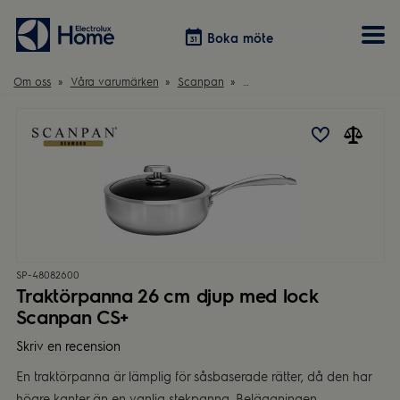
Boka möte
Boka möte
Om oss
Våra varumärken
Scanpan
Traktörpanna 26 cm djup med
Vitvaror
Våra kök
Förvaring
Tvätt & Tork
Inspiration
Välja garderobslösning
Dammsugare
Övrigt
Övrigt
Hem & Hushåll
Övrigt
SP-48082600
Traktörpanna 26 cm djup med lock
Scanpan CS+
Skriv en recension
En traktörpanna är lämplig för såsbaserade rätter, då den har
högre kanter än en vanlig stekpanna. Beläggningen