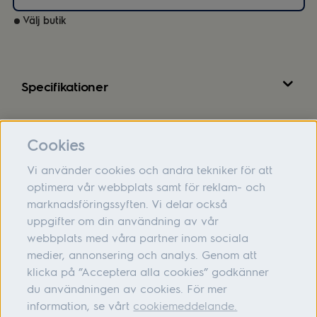
Välj butik
Specifikationer
Recensioner
Cookies
Vi använder cookies och andra tekniker för att
optimera vår webbplats samt för reklam- och
marknadsföringssyften. Vi delar också
Om oss
uppgifter om din användning av vår
webbplats med våra partner inom sociala
Hjälp
medier, annonsering och analys. Genom att
Följ oss
klicka på ”Acceptera alla cookies” godkänner
du användningen av cookies. För mer
information, se vårt
cookiemeddelande.