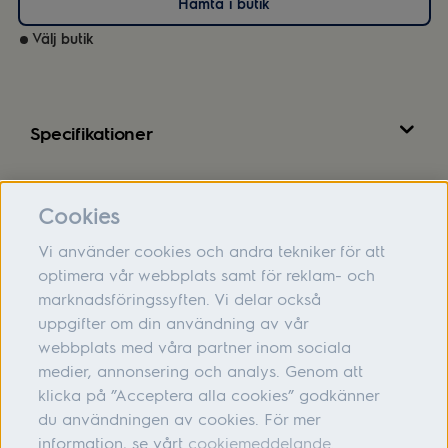
Hämta i butik
Välj butik
Specifikationer
Recensioner
Cookies
Vi använder cookies och andra tekniker för att
optimera vår webbplats samt för reklam- och
marknadsföringssyften. Vi delar också
Om oss
uppgifter om din användning av vår
webbplats med våra partner inom sociala
Hjälp
medier, annonsering och analys. Genom att
Följ oss
klicka på ”Acceptera alla cookies” godkänner
du användningen av cookies. För mer
information, se vårt
cookiemeddelande.