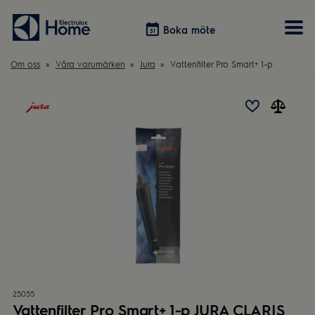
Boka möte
Boka möte
Om oss
Våra varumärken
Jura
Vattenfilter Pro Smart+ 1-p
Vitvaror
Våra kök
Förvaring
Tvätt & Tork
Inspiration
Välja garderobslösning
Dammsugare
Övrigt
Övrigt
Hem & Hushåll
Övrigt
25055
Vattenfilter Pro Smart+ 1-p JURA CLARIS