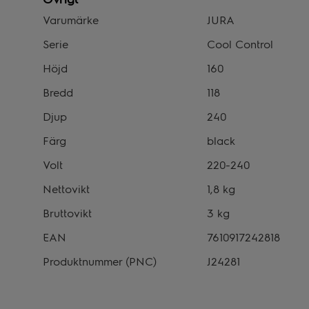
Varumärke
JURA
Serie
Cool Control
Höjd
160
Bredd
118
Djup
240
Färg
black
Volt
220-240
Nettovikt
1,8 kg
Bruttovikt
3 kg
EAN
7610917242818
Produktnummer (PNC)
J24281