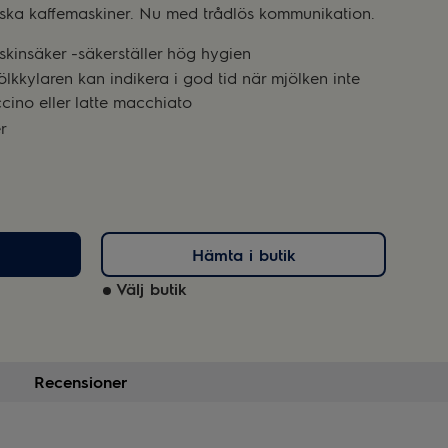
tiska kaffemaskiner. Nu med trådlös kommunikation.
skinsäker -säkerställer hög hygien
lkkylaren kan indikera i god tid när mjölken inte
ccino eller latte macchiato
r
Hämta i butik
Välj butik
Recensioner