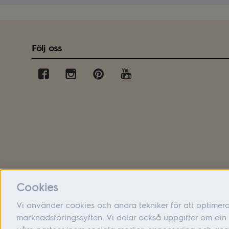
Följ oss
Cookies
Vi använder cookies och andra tekniker för att optimer
marknadsföringssyften. Vi delar också uppgifter om d