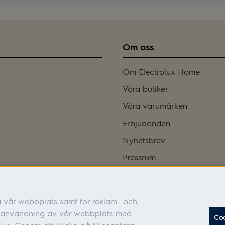
Om oss
Om Electrolux Home
Våra butiker
Våra varumärken
Erbjudanden
Nyhetsbrev
Pressrum
Bli franchisetagare
Integritetspolicy
a vår webbplats samt för reklam- och
Tillgänglighetsredogörelse
in användning av vår webbplats med
Coo