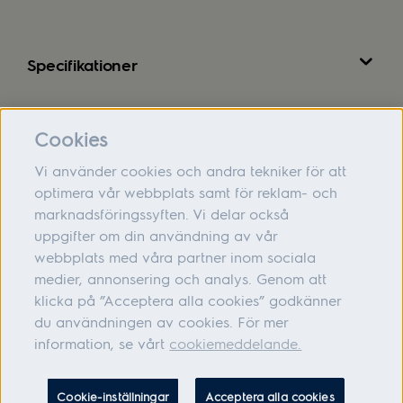
Specifikationer
Recensioner
Cookies
Vi använder cookies och andra tekniker för att
optimera vår webbplats samt för reklam- och
marknadsföringssyften. Vi delar också
Om oss
uppgifter om din användning av vår
webbplats med våra partner inom sociala
Hjälp
medier, annonsering och analys. Genom att
Följ oss
klicka på ”Acceptera alla cookies” godkänner
du användningen av cookies. För mer
information, se vårt
cookiemeddelande.
Adress: Electrolux Hemprodukter AB, S:t Göransgatan 143, 105 45
Cookie-inställningar
Acceptera alla cookies