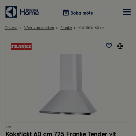
Boka möte
Boka möte
Om oss
Våra varumärken
Franke
Köksfläkt 60 cm
Vitvaror
Våra kök
Förvaring
Tvätt & Tork
Inspiration
Välja garderobslösning
Dammsugare
Övrigt
Övrigt
Hem & Hushåll
Övrigt
725
Köksfläkt 60 cm 725 Franke Tender vit